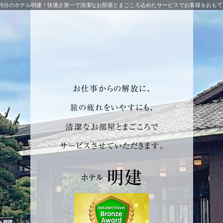
歩5分のホテル明建！快適さ第一で清潔なお部屋とまごころ込めたサービスでお客様をおもて