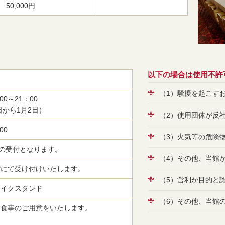
50,000円
以下の場合は使用不許
（1）騒擾を起こす
0～21：00
日から1月2日）
（2）使用団体が反
00
（3）火気等の危険
内の受付となります。
（4）その他、当館
館にて受け付けいたします。
（5）営利が目的と
マイクスタンド
（6）その他、当館
お食事のご用意をいたします。
。