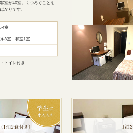
客室が40室。くつろぐことを
ばかりです。
ル4室
グル8室 和室1室
・トイレ付き