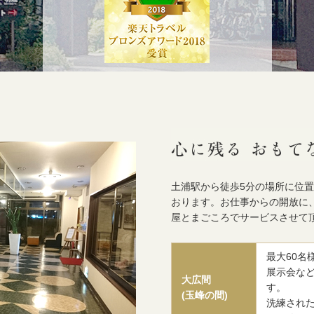
土浦駅から徒歩5分の場所に位
おります。お仕事からの開放に
屋とまごころでサービスさせて
最大60
展示会な
大広間
す。
(玉峰の間)
洗練され